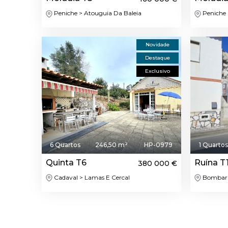
Peniche > Atouguia Da Baleia
Peniche 
Novidade
Destaque
Exclusivo
6 Quartos
246,50 m²
HP-0979
1 Quarto
Quinta T6
Ruína T
380 000 €
Cadaval > Lamas E Cercal
Bombarra