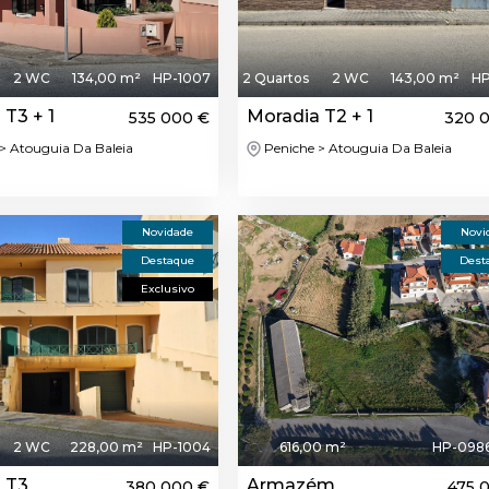
2 WC
134,00 m²
HP-1007
2 Quartos
2 WC
143,00 m²
HP
 T3 + 1
Moradia T2 + 1
535 000 €
320 
> Atouguia Da Baleia
Peniche > Atouguia Da Baleia
Novidade
Novi
Destaque
Dest
Exclusivo
2 WC
228,00 m²
HP-1004
616,00 m²
HP-098
 T3
Armazém
380 000 €
475 