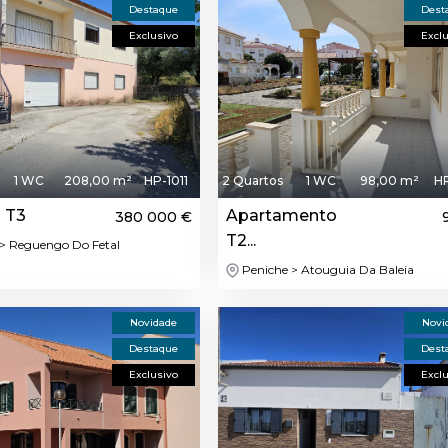
Destaque
Dest
Exclusivo
Excl
1 WC
208,00 m²
HP-1011
2 Quartos
1 WC
98,00 m²
HP
 T3
Apartamento
380 000 €
T2...
> Reguengo Do Fetal
Peniche > Atouguia Da Baleia
Novidade
Novi
Destaque
Dest
Exclusivo
Excl