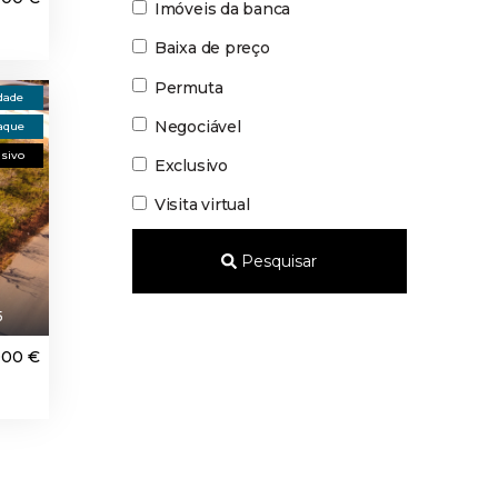
Imóveis da banca
Baixa de preço
Permuta
dade
Negociável
aque
usivo
Exclusivo
Visita virtual
Pesquisar
5
000 €