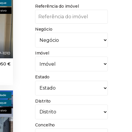
aque
Referência do imóvel
usivo
Negócio
Imóvel
-1010
950 €
Estado
dade
Distrito
aque
usivo
Concelho