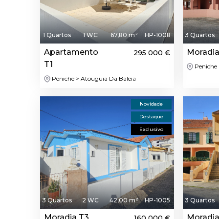
1 Quartos
1 WC
67,80 m²
HP-1008
3 Quartos
Apartamento
Moradia
295 000 €
T1
Peniche 
Peniche > Atouguia Da Baleia
Novidade
Destaque
Exclusivo
3 Quartos
2 WC
42,00 m²
HP-1005
3 Quartos
Moradia T3
Moradia
160 000 €