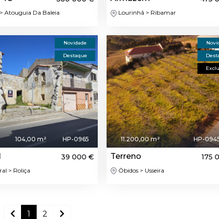
> Atouguia Da Baleia
Lourinhã > Ribamar
Novidade
Novi
Destaque
Dest
Excl
s
104,00 m²
HP-0965
11.200,00 m²
HP-094
1
Terreno
39 000 €
175 
l > Roliça
Óbidos > Usseira
1
2