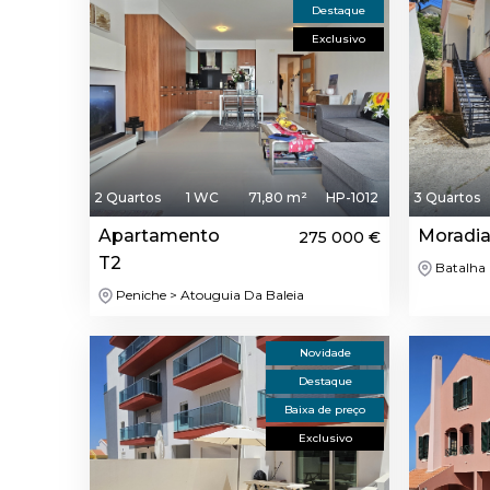
Destaque
Exclusivo
2 Quartos
1 WC
71,80 m²
HP-1012
3 Quartos
Apartamento
Moradia
275 000 €
T2
Batalha 
Peniche > Atouguia Da Baleia
Novidade
Destaque
Baixa de preço
Exclusivo