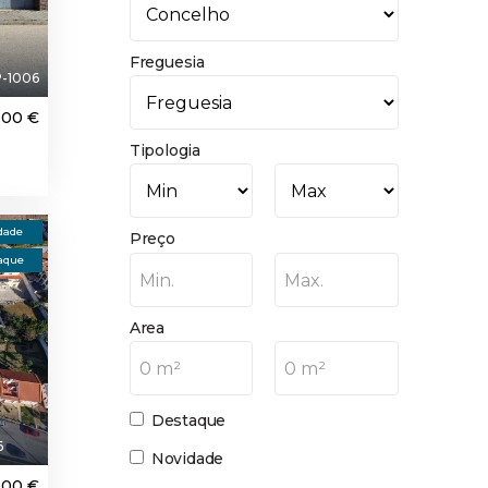
Freguesia
-1006
000 €
Tipologia
dade
Preço
aque
Min.
Max.
Area
0 m²
0 m²
Destaque
6
Novidade
000 €