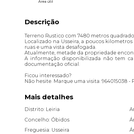
Área útil
Descrição
Terreno Rustico com 7480 metros quadrados
Localizado na Usseira, a poucos kilometros
ruas e uma vista desafogada.
Atualmente, metade da propriedade encontr
A informação disponibilizada não tem car
documentação oficial.
Ficou interessado?
Não hesite. Marque uma visita: 964015038 - P
Mais detalhes
Distrito: Leiria
A
Concelho: Óbidos
Á
Freguesia: Usseira
Á