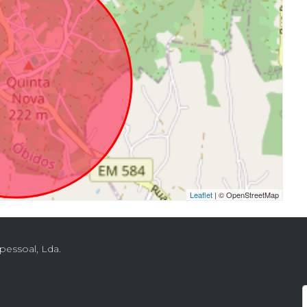
Leaflet
| © OpenStreetMap
ipessoal, Lda.