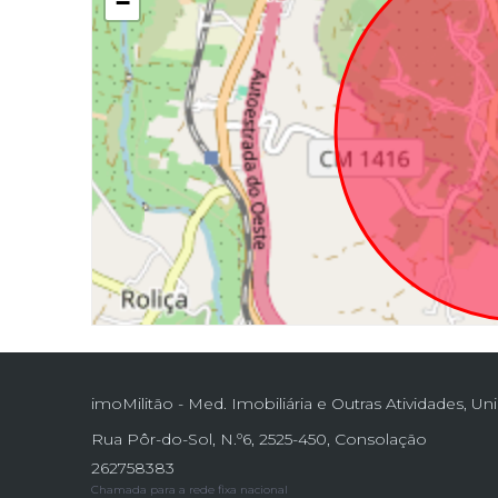
−
imoMilitão - Med. Imobiliária e Outras Atividades, Un
Rua Pôr-do-Sol, N.º6, 2525-450, Consolação
262758383
Chamada para a rede fixa nacional