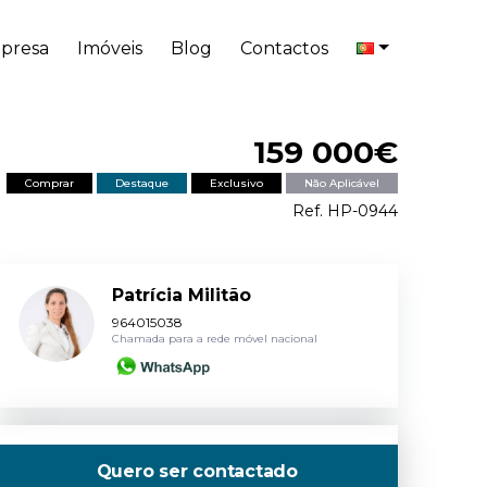
presa
Imóveis
Blog
Contactos
159 000€
Comprar
Destaque
Exclusivo
Não Aplicável
Ref. HP-0944
Patrícia Militão
964015038
Chamada para a rede móvel nacional
Quero ser contactado