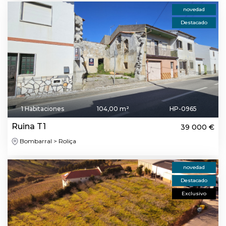
novedad
Destacado
1 Habitaciones
104,00 m²
HP-0965
Ruina T1
39 000 €
Bombarral > Roliça
novedad
Destacado
Exclusivo