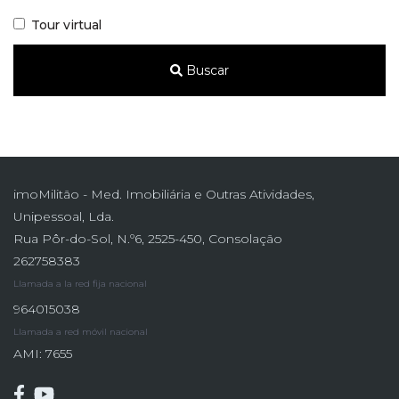
Tour virtual
Buscar
imoMilitão - Med. Imobiliária e Outras Atividades,
Unipessoal, Lda.
Rua Pôr-do-Sol, N.º6, 2525-450, Consolação
262758383
Llamada a la red fija nacional
964015038
Llamada a red móvil nacional
AMI: 7655