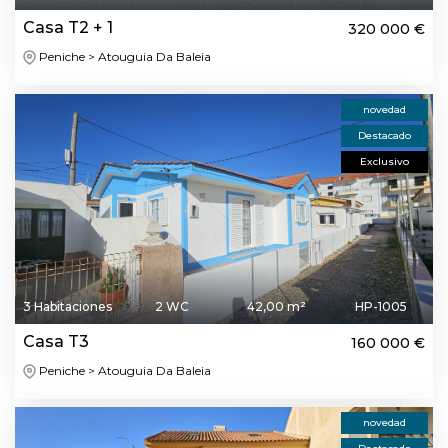
Casa T2 + 1
320 000 €
Peniche > Atouguia Da Baleia
novedad
Destacado
Exclusivo
3 Habitaciones
2 WC
42,00 m²
HP-1005
Casa T3
160 000 €
Peniche > Atouguia Da Baleia
novedad