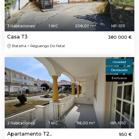
3 Habitaciones
1 WC
208,00 m²
HP-1011
Casa T3
380 000 €
Batalha > Reguengo Do Fetal
novedad
Destacado
Exclusivo
2 Habitaciones
1 WC
98,00 m²
HP-1010
Apartamento T2...
950 €