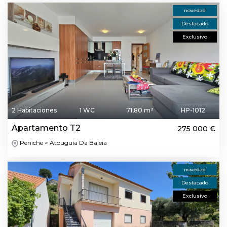
novedad
Destacado
Exclusivo
2 Habitaciones
1 WC
71,80 m²
HP-1012
Apartamento T2
275 000 €
Peniche > Atouguia Da Baleia
novedad
Destacado
Exclusivo