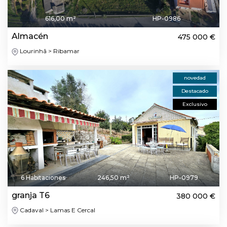
616,00 m²
HP-0986
Almacén
475 000 €
Lourinhã > Ribamar
novedad
Destacado
Exclusivo
6 Habitaciones
246,50 m²
HP-0979
granja T6
380 000 €
Cadaval > Lamas E Cercal