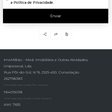
a Política de Privacidade
.
Enviar
imoMilitão - Med. Imobiliária e Outras Atividades,
Unipessoal, Lda.
Rua Pôr-do-Sol, N.º6, 2525-450, Consolação
262758383
Chamada para a rede fixa nacional
964015038
Chamada para a rede móvel nacional
AMI: 7655