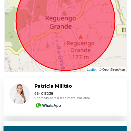
Leaflet
| © OpenStreetMap
Patrícia Militão
964015038
Chamada para a rede móvel nacional