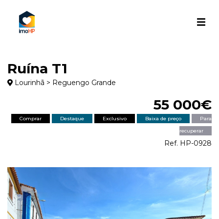
Ruína T1
Lourinhã > Reguengo Grande
55 000€
Comprar
Destaque
Exclusivo
Baixa de preço
Para
recuperar
Ref. HP-0928