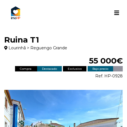
Ruina T1
Lourinhã > Reguengo Grande
55 000€
Compra
Destacado
Exclusivo
Bajo precio
Ref. HP-0928