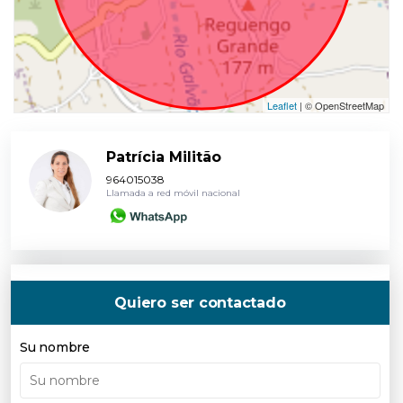
Leaflet
| © OpenStreetMap
Patrícia Militão
964015038
Llamada a red móvil nacional
Quiero ser contactado
Su nombre