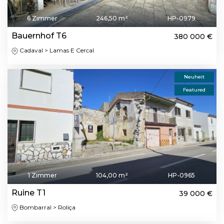
6 Zimmer
246,50 m²
HP-0979
Bauernhof T6
380 000 €
Cadaval > Lamas E Cercal
Neuheit
Featured
1 Zimmer
104,00 m²
HP-0965
Ruine T1
39 000 €
Bombarral > Roliça