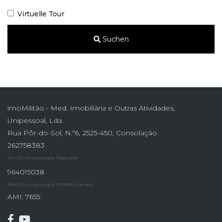
Virtuelle Tour
Suchen
imoMilitão - Med. Imobiliária e Outras Atividades,
Unipessoal, Lda.
Rua Pôr-do-Sol, N.º6, 2525-450, Consolação
262758383
Anruf ins nationale Festnetz
964015038
Anruf ins nationale Mobilfunknetz
AMI: 7655