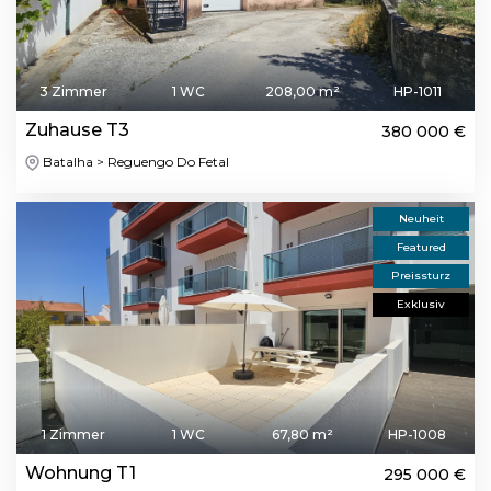
3 Zimmer
1 WC
208,00 m²
HP-1011
Zuhause T3
380 000 €
Batalha > Reguengo Do Fetal
Neuheit
Featured
Preissturz
Exklusiv
1 Zimmer
1 WC
67,80 m²
HP-1008
Wohnung T1
295 000 €