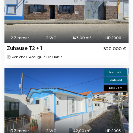
2 Zimmer
2 WC
143,00 m²
HP-1006
Zuhause T2 + 1
320 000 €
Peniche > Atouguia Da Baleia
Neuheit
Featured
Exklusiv
3 Zimmer
2 WC
42,00 m²
HP-1005