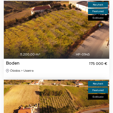
Neuheit
Featured
Exklusiv
11.200,00 m²
HP-0945
Boden
175 000 €
Óbidos > Usseira
Neuheit
Featured
Exklusiv