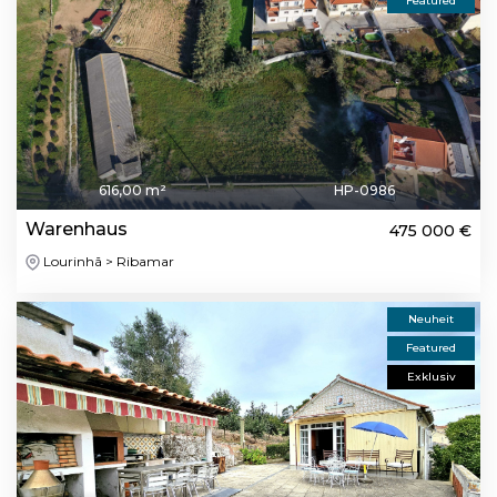
Featured
616,00 m²
HP-0986
Warenhaus
475 000 €
Lourinhã > Ribamar
Neuheit
Featured
Exklusiv