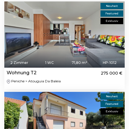
Neuheit
Featured
Exklusiv
2 Zimmer
1 WC
71,80 m²
HP-1012
Wohnung T2
275 000 €
Peniche > Atouguia Da Baleia
Neuheit
Featured
Exklusiv