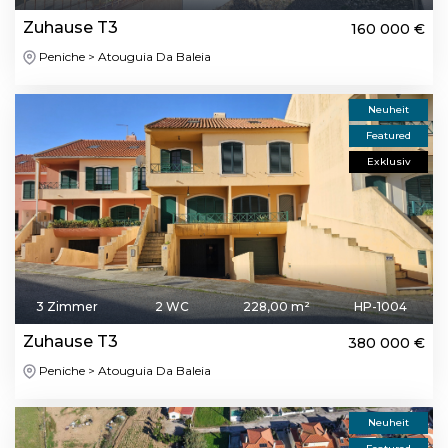
Zuhause T3
160 000 €
Peniche > Atouguia Da Baleia
Neuheit
Featured
Exklusiv
3 Zimmer
2 WC
228,00 m²
HP-1004
Zuhause T3
380 000 €
Peniche > Atouguia Da Baleia
Neuheit