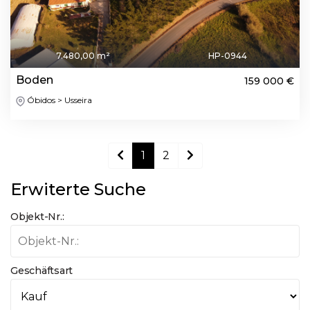
7.480,00 m²
HP-0944
Boden
159 000 €
Óbidos > Usseira
1
2
Erwiterte Suche
Objekt-Nr.:
Geschäftsart